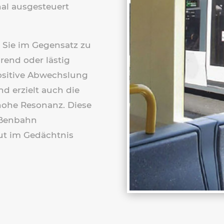
nal ausgesteuert
 Sie im Gegensatz zu
rend oder lästig
positive Abwechslung
d erzielt auch die
hohe Resonanz. Diese
raßenbahn
ut im Gedächtnis