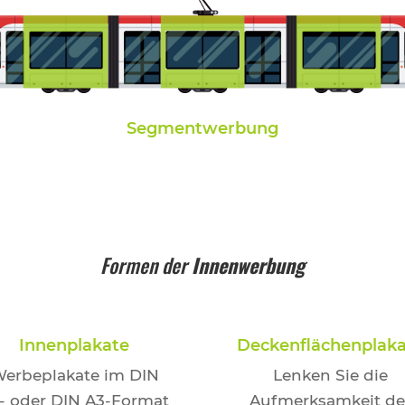
Segmentwerbung
Formen der
Innenwerbung
Innenplakate
Deckenflächenplak
erbeplakate im DIN
Lenken Sie die
- oder DIN A3-Format
Aufmerksamkeit de