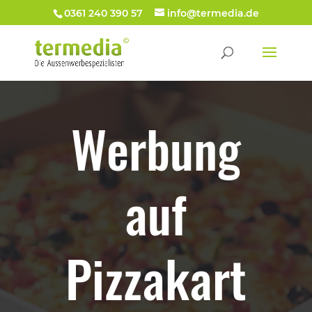
0361 240 390 57
info@termedia.de
Werbung
auf
Pizzakart