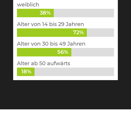
weiblich
38%
38%
Alter von 14 bis 29 Jahren
72%
72%
Alter von 30 bis 49 Jahren
56%
56%
Alter ab 50 aufwärts
18%
18%